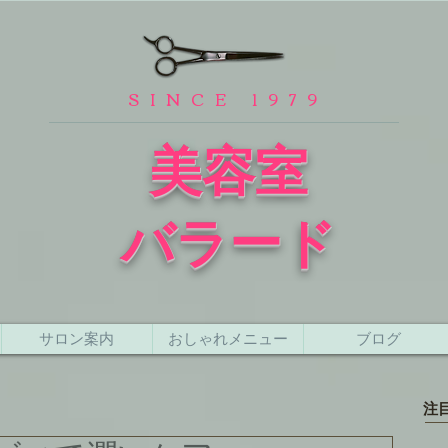
SINCE 1979
​美容室
バラード
サロン案内
おしゃれメニュー
ブログ
注