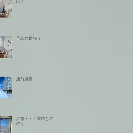
出！
早めの雛飾り
店前風景
大雪・・・道路との
壁？