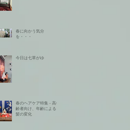
春に向かう気分
を・・・
今日は七草がゆ
春のヘアケア特集 - 高年
齢者向け、年齢による
髪の変化