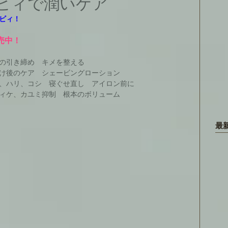
ビィで潤いケア
ビィ！
発売中！
の引き締め　キメを整える
け後のケア　シェービングローション
、ハリ、コシ　寝ぐせ直し　アイロン前に
ィケ、カユミ抑制　根本のボリューム
最