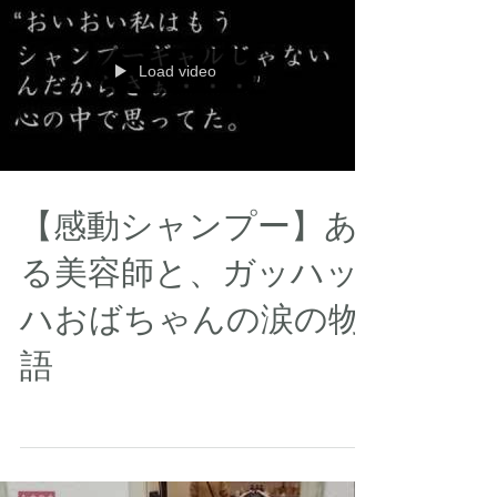
髪・・・ダメージヘア ツヤ、ハリ、コシ 寝ぐ
せ直し アイロン前に...
Load video
【感動シャンプー】あ
る美容師と、ガッハッ
ハおばちゃんの涙の物
語