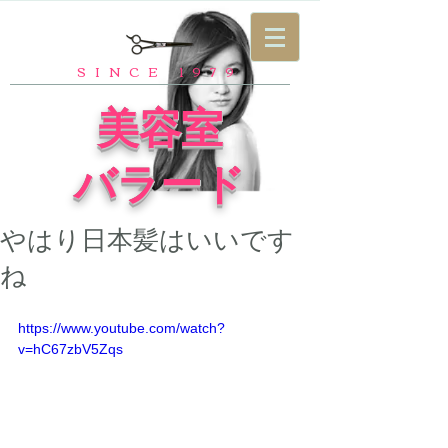
SINCE 1979
​美容室
バラード
やはり日本髪はいいです
ね
https://www.youtube.com/watch?
v=hC67zbV5Zqs